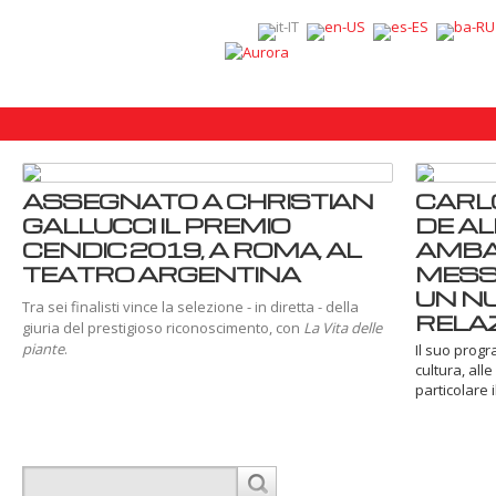
ASSEGNATO A CHRISTIAN
CARL
GALLUCCI IL PREMIO
DE AL
CENDIC 2019, A ROMA, AL
AMBA
TEATRO ARGENTINA
MESSI
UN N
Tra sei finalisti vince la selezione - in diretta - della
RELAZ
giuria del prestigioso riconoscimento, con
La Vita delle
piante
.
Il suo progr
cultura, all
particolare il