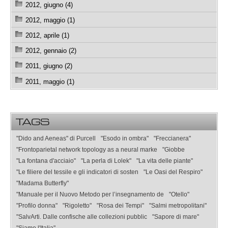
2012, giugno (4)
2012, maggio (1)
2012, aprile (1)
2012, gennaio (2)
2011, giugno (2)
2011, maggio (1)
TAGS
"Dido and Aeneas" di Purcell
"Esodo in ombra"
"Freccianera"
"Frontoparietal network topology as a neural marke
"Giobbe
"La fontana d'acciaio"
"La perla di Lolek"
"La vita delle piante"
"Le filiere del tessile e gli indicatori di sosten
"Le Oasi del Respiro"
"Madama Butterfly"
"Manuale per il Nuovo Metodo per l’insegnamento de
"Otello"
"Profilo donna"
"Rigoletto"
"Rosa dei Tempi"
"Salmi metropolitani"
"SalvArti. Dalle confische alle collezioni pubblic
"Sapore di mare"
"Siamo l'Italia"