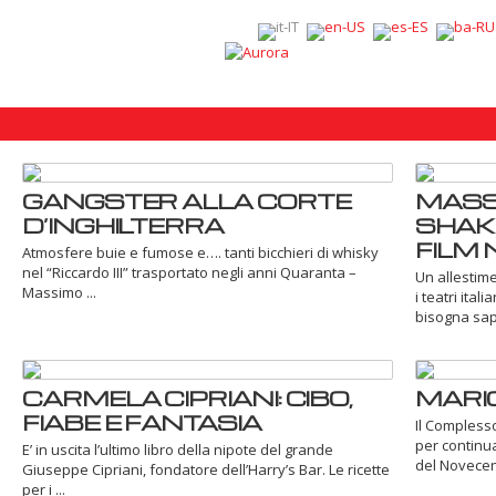
GANGSTER ALLA CORTE
MASSI
D’INGHILTERRA
SHAK
FILM 
Atmosfere buie e fumose e…. tanti bicchieri di whisky
nel “Riccardo III” trasportato negli anni Quaranta –
Un allestime
Massimo ...
i teatri ita
bisogna sape
CARMELA CIPRIANI: CIBO,
MARIO
FIABE E FANTASIA
Il Complesso 
per continua
E’ in uscita l’ultimo libro della nipote del grande
del Novecent
Giuseppe Cipriani, fondatore dell’Harry’s Bar. Le ricette
per i ...