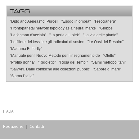
TAGS
"Dido and Aeneas" di Purcell
"Esodo in ombra"
"Freccianera"
"Frontoparietal network topology as a neural marke
"Giobbe
"La fontana d'acciaio"
"La perla di Lolek"
"La vita delle piante"
"Le filiere del tessile e gli indicatori di sosten
"Le Oasi del Respiro"
"Madama Butterfly"
"Manuale per il Nuovo Metodo per l’insegnamento de
"Otello"
"Profilo donna"
"Rigoletto"
"Rosa dei Tempi"
"Salmi metropolitani"
"SalvArti. Dalle confische alle collezioni pubblic
"Sapore di mare"
"Siamo l'Italia"
ITALIA
Redazione
|
Contatti