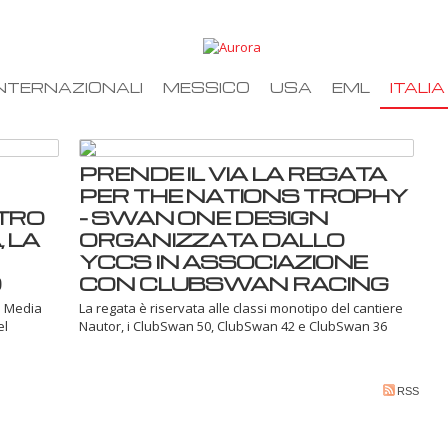
NTERNAZIONALI
MESSICO
USA
EML
ITALIA
PRENDE IL VIA LA REGATA
PER THE NATIONS TROPHY
TRO
– SWAN ONE DESIGN
 LA
ORGANIZZATA DALLO
YCCS IN ASSOCIAZIONE
O
CON CLUBSWAN RACING
l Media
La regata è riservata alle classi monotipo del cantiere
el
Nautor, i ClubSwan 50, ClubSwan 42 e ClubSwan 36
RSS