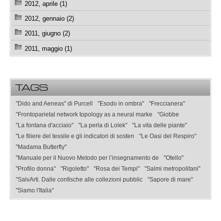
2012, aprile (1)
2012, gennaio (2)
2011, giugno (2)
2011, maggio (1)
TAGS
"Dido and Aeneas" di Purcell
"Esodo in ombra"
"Freccianera"
"Frontoparietal network topology as a neural marke
"Giobbe
"La fontana d'acciaio"
"La perla di Lolek"
"La vita delle piante"
"Le filiere del tessile e gli indicatori di sosten
"Le Oasi del Respiro"
"Madama Butterfly"
"Manuale per il Nuovo Metodo per l’insegnamento de
"Otello"
"Profilo donna"
"Rigoletto"
"Rosa dei Tempi"
"Salmi metropolitani"
"SalvArti. Dalle confische alle collezioni pubblic
"Sapore di mare"
"Siamo l'Italia"