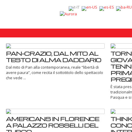
PAN-CRAZIO, DAL MITO AL
TORN
TESTO DI ALMA DADDARIO
GIOVA
TENNI
Dal mito di Pan alla contemporanea, reale “libertà di
PRIMA
avere paura”, come recita il sottotitolo dello spettacolo
che vede ...
PREQ
È stata pres
tradizionalm
Pasqua e si c
AMERICANS IN FLORENCE
THINK 
A PALAZZO ROSSELLI DEL
CONC
TURCO
INTER