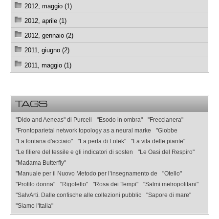
2012, maggio (1)
2012, aprile (1)
2012, gennaio (2)
2011, giugno (2)
2011, maggio (1)
TAGS
"Dido and Aeneas" di Purcell
"Esodo in ombra"
"Freccianera"
"Frontoparietal network topology as a neural marke
"Giobbe
"La fontana d'acciaio"
"La perla di Lolek"
"La vita delle piante"
"Le filiere del tessile e gli indicatori di sosten
"Le Oasi del Respiro"
"Madama Butterfly"
"Manuale per il Nuovo Metodo per l’insegnamento de
"Otello"
"Profilo donna"
"Rigoletto"
"Rosa dei Tempi"
"Salmi metropolitani"
"SalvArti. Dalle confische alle collezioni pubblic
"Sapore di mare"
"Siamo l'Italia"