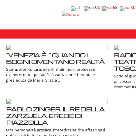
“VENEZIA È…” QUANDO I
RADIC
SOGNI DIVENTANO REALTÀ
TEAT
TOSC
Storia, arte, cultura, eventi, matrimoni, promesse
d’amore: tutto questo è l’Associazione fondata e
Sotto al gu
presieduta da Maria Grazia ...
palcoscenico
drammaturgia
PABLO ZINGER, IL RE DELLA
ZARZUELA, EREDE DI
PIAZZOLLA
Una personalità artistica straordinaria che affascina il
pubblico di tutto il mondo con la musica