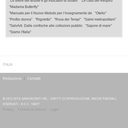
"Le filiere del tessile e gli indicatori di sosten
"Le Oasi del Respiro"
"Madama Butterfly"
"Manuale per il Nuovo Metodo per l’insegnamento de
"Otello"
"Profilo donna"
"Rigoletto"
"Rosa dei Tempi"
"Salmi metropolitani"
"SalvArti. Dalle confische alle collezioni pubblic
"Sapore di mare"
"Siamo l'Italia"
ITALIA
Redazione
|
Contatti
© 2012 RITA SANVINCENTI SRL - DIRITTI DI RIPRODUZIONE, ANCHE PARZIALI,
RISERVATI - R.O.C. 18477
Privacy
Termini di Utilizzo
Login