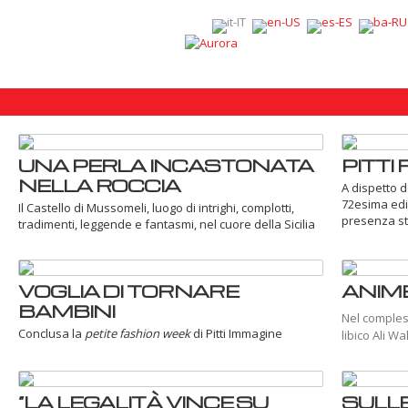
UNA PERLA INCASTONATA
PITTI 
NELLA ROCCIA
A dispetto d
72esima ediz
Il Castello di Mussomeli, luogo di intrighi, complotti,
presenza sto
tradimenti, leggende e fantasmi, nel cuore della Sicilia
VOGLIA DI TORNARE
ANIME
BAMBINI
Nel compless
Conclusa la
petite fashion week
di Pitti Immagine
libico Ali W
“LA LEGALITÀ VINCE SU
SULLE