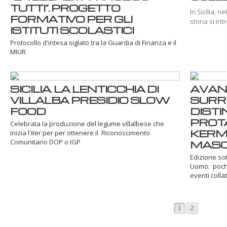
TUTTI”. PROGETTO
In Sicilia, 
FORMATIVO PER GLI
storia si in
ISTITUTI SCOLASTICI
Protocollo d'intesa siglato tra la Guardia di Finanza e il
MIUR
SICILIA. LA LENTICCHIA DI
AVAN
VILLALBA PRESIDIO SLOW
SURRE
FOOD
DISTI
PROT
Celebrata la produzione del legume villalbese che
KERM
inizia l'iter per per ottenere il Riconoscimento
Comunitario DOP o IGP
MASC
Edizione sot
Uomo: poche 
eventi collate
1
2