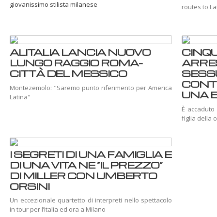
giovanissimo stilista milanese
routes to La
ALITALIA LANCIA NUOVO
CINQ
LUNGO RAGGIO ROMA-
ARRE
CITTÀ DEL MESSICO
SESS
CONTI
Montezemolo: "Saremo punto riferimento per America
UNA B
Latina"
È accaduto 
figlia della
I SEGRETI DI UNA FAMIGLIA E
DI UNA VITA NE “IL PREZZO”
DI MILLER CON UMBERTO
ORSINI
Un eccezionale quartetto di interpreti nello spettacolo
in tour per l’Italia ed ora a Milano