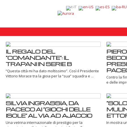
IL REGALO DEL
PIERO
“COMANDANTE”: IL
SECO
TRAPANI IN SERIE B
PRESI
PACE
“Questa città mi ha dato moltissimo”. Così il Presidente
Vittorio Morace tra la gioia per la “sua” squadra e ...
Contro la fi
e delle impr
SILVIA INGRASSIA, DA
“SOLO
PACECO AI “GIOCHI DELLE
MULIN
ISOLE” AL VIA AD AJACCIO
ETTOR
Una vetrina internazionale di prestigio per la
In mostra u