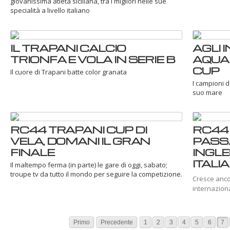
giovanissima atleta siciliana, tra i migliori nelle sue
specialità a livello italiano
IL TRAPANI CALCIO
AGLI 
TRIONFA E VOLA IN SERIE B
AQUA
CUP
Il cuore di Trapani batte color granata
I campioni de
suo mare
RC44 TRAPANI CUP DI
RC44 
VELA, DOMANI IL GRAN
PASSA
FINALE
INGLE
ITALIA
Il maltempo ferma (in parte) le gare di oggi, sabato;
troupe tv da tutto il mondo per seguire la competizione.
Cresce ancor
internaziona
Primo
Precedente
1
2
3
4
5
6
7