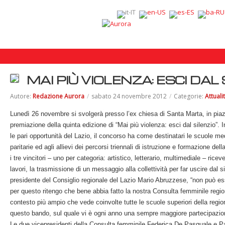
MAI PIÙ VIOLENZA: ESCI DAL
Autore:
Redazione Aurora
/
sabato 24 novembre 2012
/
Categorie:
Attuali
Lunedì 26 novembre si svolgerà presso l’ex chiesa di Santa Marta, in pia
premiazione della quinta edizione di “Mai più violenza: esci dal silenzio”. 
le pari opportunità del Lazio, il concorso ha come destinatari le scuole med
paritarie ed agli allievi dei percorsi triennali di istruzione e formazione del
i tre vincitori – uno per categoria: artistico, letterario, multimediale – ric
lavori, la trasmissione di un messaggio alla collettività per far uscire dal 
presidente del Consiglio regionale del Lazio Mario Abruzzese, “non può ess
per questo ritengo che bene abbia fatto la nostra Consulta femminile region
contesto più ampio che vede coinvolte tutte le scuole superiori della region
questo bando, sul quale vi è ogni anno una sempre maggiore partecipazio
Le due vicepresidenti della Consulta femminile Federica De Pasquale e Pa