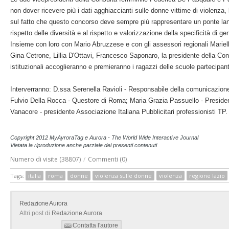
non dover ricevere più i dati agghiaccianti sulle donne vittime di violenza, 
sul fatto che questo concorso deve sempre più rappresentare un ponte lanci
rispetto delle diversità e al rispetto e valorizzazione della specificità di ge
Insieme con loro con Mario Abruzzese e con gli assessori regionali Mariella
Gina Cetrone, Lillia D'Ottavi, Francesco Saponaro, la presidente della Cons
istituzionali accoglieranno e premieranno i ragazzi delle scuole partecipant
Interverranno: D.ssa Serenella Ravioli - Responsabile della comunicazione i
Fulvio Della Rocca - Questore di Roma; Maria Grazia Passuello - Presidente
Vanacore - presidente Associazione Italiana Pubblicitari professionisti TP.
Copyright 2012 MyAyroraTag e Aurora - The World Wide Interactive Journal
Vietata la riproduzione anche parziale dei presenti contenuti
Numero di visite (38807)
/
Commenti (0)
Tags:
italia
roma
donne
violenza sulle donne
violenza
regione lazio
Redazione Aurora
Altri post di
Redazione Aurora
Contatta l'autore