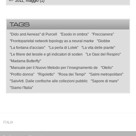
2011, maggio (1)
TAGS
"Dido and Aeneas" di Purcell
"Esodo in ombra"
"Freccianera"
"Frontoparietal network topology as a neural marke
"Giobbe
"La fontana d'acciaio"
"La perla di Lolek"
"La vita delle piante"
"Le filiere del tessile e gli indicatori di sosten
"Le Oasi del Respiro"
"Madama Butterfly"
"Manuale per il Nuovo Metodo per l’insegnamento de
"Otello"
"Profilo donna"
"Rigoletto"
"Rosa dei Tempi"
"Salmi metropolitani"
"SalvArti. Dalle confische alle collezioni pubblic
"Sapore di mare"
"Siamo l'Italia"
ITALIA