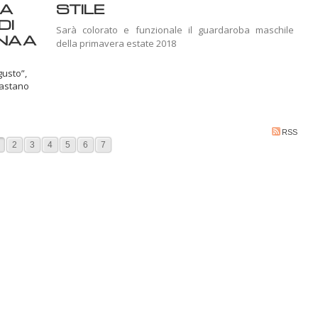
RA
STILE
DI
Sarà colorato e funzionale il guardaroba maschile
NA A
della primavera estate 2018
gusto”,
bastano
RSS
2
3
4
5
6
7