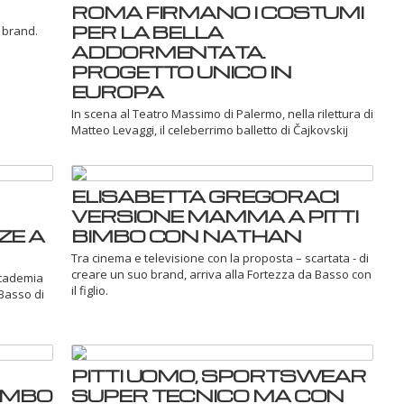
ROMA FIRMANO I COSTUMI
PER LA BELLA
 brand.
ADDORMENTATA.
PROGETTO UNICO IN
EUROPA
In scena al Teatro Massimo di Palermo, nella rilettura di
Matteo Levaggi, il celeberrimo balletto di Čajkovskij
ELISABETTA GREGORACI
VERSIONE MAMMA A PITTI
ZE A
BIMBO CON NATHAN
Tra cinema e televisione con la proposta – scartata - di
creare un suo brand, arriva alla Fortezza da Basso con
Accademia
il figlio.
Basso di
PITTI UOMO, SPORTSWEAR
BIMBO
SUPER TECNICO MA CON