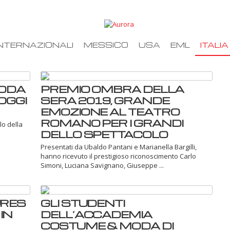
NTERNAZIONALI
MESSICO
USA
EML
ITALIA
MODA
PREMIO OMBRA DELLA
OGGI
SERA 2019, GRANDE
EMOZIONE AL TEATRO
ROMANO PER I GRANDI
lo della
DELLO SPETTACOLO
Presentati da Ubaldo Pantani e Marianella Bargilli,
hanno ricevuto il prestigioso riconoscimento Carlo
Simoni, Luciana Savignano, Giuseppe ...
URES
GLI STUDENTI
IN
DELL’ACCADEMIA
COSTUME & MODA DI