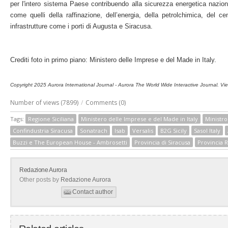
per l'intero sistema Paese contribuendo alla sicurezza energetica naziona
come quelli della raffinazione, dell’energia, della petrolchimica, del c
infrastrutture come i porti di Augusta e Siracusa.
Crediti foto in primo piano: Ministero delle Imprese e del Made in Italy.
Copyright 2025 Aurora International Journal - Aurora The World Wide Interactive Journal. Viet
Number of views (7899)
/
Comments (0)
Tags:
Regione Siciliana
Ministero delle Imprese e del Made in Italy
Ministro
Confindustria Siracusa
Sonatrach
Isab
Versalis
B2G Sicily
Sasol Italy
Buzzi e The European House - Ambrosetti
Provincia di Siracusa
Provincia 
Redazione Aurora
Other posts by
Redazione Aurora
Contact author