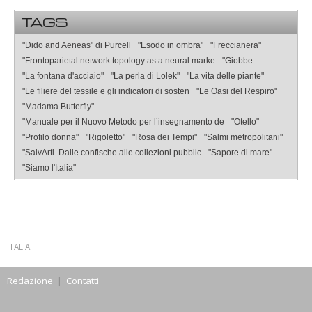
TAGS
"Dido and Aeneas" di Purcell
"Esodo in ombra"
"Freccianera"
"Frontoparietal network topology as a neural marke
"Giobbe
"La fontana d'acciaio"
"La perla di Lolek"
"La vita delle piante"
"Le filiere del tessile e gli indicatori di sosten
"Le Oasi del Respiro"
"Madama Butterfly"
"Manuale per il Nuovo Metodo per l’insegnamento de
"Otello"
"Profilo donna"
"Rigoletto"
"Rosa dei Tempi"
"Salmi metropolitani"
"SalvArti. Dalle confische alle collezioni pubblic
"Sapore di mare"
"Siamo l'Italia"
ITALIA
Redazione
|
Contatti