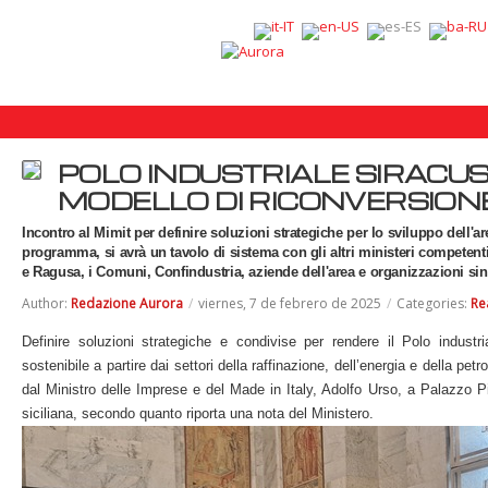
POLO INDUSTRIALE SIRACUSA
MODELLO DI RICONVERSIONE
Incontro al Mimit per definire soluzioni strategiche per lo sviluppo dell'a
programma, si avrà un tavolo di sistema con gli altri ministeri competenti
e Ragusa, i Comuni, Confindustria, aziende dell'area e organizzazioni sin
Author:
Redazione Aurora
/
viernes, 7 de febrero de 2025
/
Categories:
Re
Definire soluzioni strategiche e condivise per rendere il Polo industr
sostenibile a partire dai settori della raffinazione, dell’energia e della pet
dal Ministro delle Imprese e del Made in Italy, Adolfo Urso, a Palazzo Pi
siciliana, secondo quanto riporta una nota del Ministero.