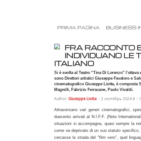
PRIMA PAGINA
BUSINESS I
FRA RACCONTO BR
INDIVIDUANO LE
ITALIANO
Si è svolta al Teatro “Tina Di Lorenzo” l'ottava 
sono Direttori artistici Giuseppe Favaloro e Salv
cinematografico Giuseppe Liotta, è composta St
Magrelli, Fabrizio Ferracane, Paolo Vivaldi.
Author:
Giuseppe Liotta
/
2 сентябрь 2024 й
/
Attraversano vari generi cinematografici, spess
duecento arrivati al N.I.F.F. (Noto Internationa
situazioni si accompagna, quasi sempre la not
come se deprivato di un suo statuto specifico, 
cercasse la strada del "film vero", quel lingu