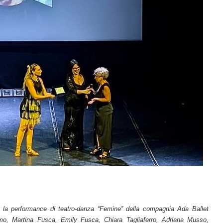
 la performance di teatro-danza “Femine” della compagnia Ada Ballet
o, Martina Fusca, Emily Fusca, Chiara Tagliaferro, Adriana Musso,