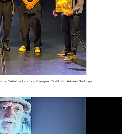
otta, Salvatore Lucchesi, Giuseppe Pestillo Ph. Adriano Giallongo.