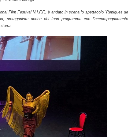
. Ph. Adriano Giallongo.
onal Film Festival N.I.F.F., è andato in scena lo spettacolo “Repiques de
pa, protagoniste anche del fuori programma con l’accompagnamento
itarra.