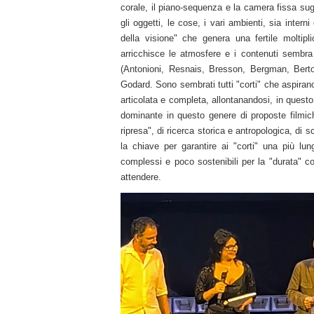
corale, il piano-sequenza e la camera fissa sugli
gli oggetti, le cose, i vari ambienti, sia inter
della visione" che genera una fertile moltipl
arricchisce le atmosfere e i contenuti sembra
(Antonioni, Resnais, Bresson, Bergman, Bertolu
Godard. Sono sembrati tutti "corti" che aspiran
articolata e completa, allontanandosi, in ques
dominante in questo genere di proposte filmich
ripresa", di ricerca storica e antropologica, di s
la chiave per garantire ai "corti" una più lung
complessi e poco sostenibili per la "durata" co
attendere.