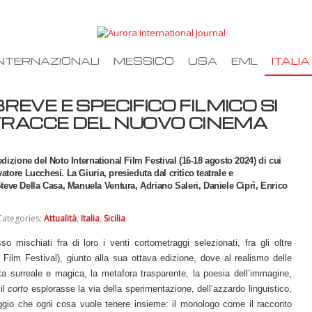
NTERNAZIONALI
MESSICO
USA
EML
ITALIA
EVE E SPECIFICO FILMICO SI
 TRACCE DEL NUOVO CINEMA
edizione del Noto International Film Festival (16-18 agosto 2024) di cui
atore Lucchesi. La Giuria, presieduta dal critico teatrale e
eve Della Casa, Manuela Ventura, Adriano Saleri, Daniele Ciprì, Enrico
Categories:
Attualità
,
Italia
,
Sicilia
o mischiati fra di loro i venti cortometraggi selezionati, fra gli oltre
l Film Festival), giunto alla sua ottava edizione, dove al realismo delle
a surreale e magica, la metafora trasparente, la poesia dell’immagine,
il
corto
esplorasse la via della sperimentazione, dell’azzardo linguistico,
aggio che ogni cosa vuole tenere insieme: il monologo come il racconto