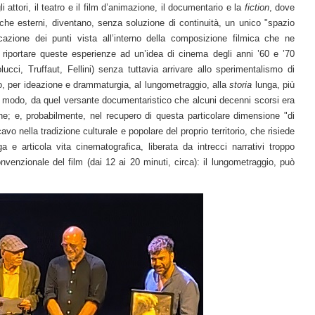
 attori, il teatro e il film d’animazione, il documentario e la
fiction
, dove
ni che esterni, diventano, senza soluzione di continuità, un unico "spazio
icazione dei punti vista all’interno della composizione filmica che ne
 riportare queste esperienze ad un’idea di cinema degli anni ’60 e ’70
cci, Truffaut, Fellini) senza tuttavia arrivare allo sperimentalismo di
o, per ideazione e drammaturgia, al lungometraggio, alla
storia
lunga, più
to modo, da quel versante documentaristico che alcuni decenni scorsi era
e; e, probabilmente, nel recupero di questa particolare dimensione "di
cavo nella tradizione culturale e popolare del proprio territorio, che risiede
a e articola vita cinematografica, liberata da intrecci narrativi troppo
nvenzionale del film (dai 12 ai 20 minuti, circa): il lungometraggio, può