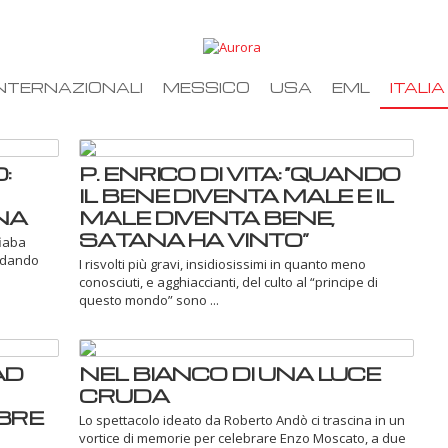
NTERNAZIONALI
MESSICO
USA
EML
ITALIA
:
P. ENRICO DI VITA: “QUANDO
IL BENE DIVENTA MALE E IL
NA
MALE DIVENTA BENE,
SATANA HA VINTO”
fiaba
ordando
I risvolti più gravi, insidiosissimi in quanto meno
conosciuti, e agghiaccianti, del culto al “principe di
questo mondo” sono ...
AD
NEL BIANCO DI UNA LUCE
CRUDA
BRE
Lo spettacolo ideato da Roberto Andò ci trascina in un
vortice di memorie per celebrare Enzo Moscato, a due