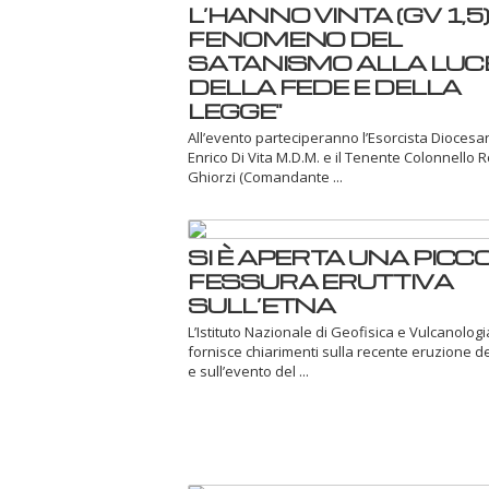
L’HANNO VINTA (GV 1,5) -
FENOMENO DEL
SATANISMO ALLA LUC
DELLA FEDE E DELLA
LEGGE"
All’evento parteciperanno l’Esorcista Dioces
Enrico Di Vita M.D.M. e il Tenente Colonnello 
Ghiorzi (Comandante ...
SI È APERTA UNA PICC
FESSURA ERUTTIVA
SULL’ETNA
L’Istituto Nazionale di Geofisica e Vulcanologi
fornisce chiarimenti sulla recente eruzione d
e sull’evento del ...