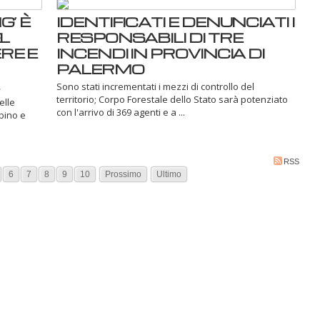
’ È
IDENTIFICATI E DENUNCIATI I
L
RESPONSABILI DI TRE
RE E
INCENDI IN PROVINCIA DI
PALERMO
Sono stati incrementati i mezzi di controllo del
territorio; Corpo Forestale dello Stato sarà potenziato
elle
con l'arrivo di 369 agenti e a ...
rbino e
RSS
6
7
8
9
10
Prossimo
Ultimo