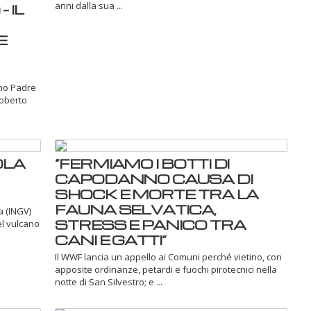
anni dalla sua ...
 IL
E
ano Padre
Roberto
OLA
“FERMIAMO I BOTTI DI
CAPODANNO CAUSA DI
SHOCK E MORTE TRA LA
FAUNA SELVATICA,
a (INGV)
STRESS E PANICO TRA
el vulcano
CANI E GATTI”
Il WWF lancia un appello ai Comuni perché vietino, con
apposite ordinanze, petardi e fuochi pirotecnici nella
notte di San Silvestro; e ...