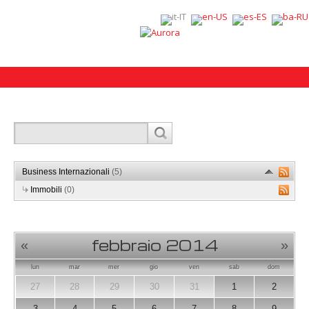
Business Internazionali
(5)
Immobili
(0)
febbraio 2014
«
»
lun
mar
mer
gio
ven
sab
dom
27
28
29
30
31
1
2
3
4
5
6
7
8
9