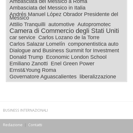
Ambasciata del Messico a Roma
Ambasciata del Messico in Italia
Andrés Manuel López Obrador Presidente del
Messico
Attilio Tranquilli
automotive
Autopromotec
Camera di Commercio degli Stati Uniti
car service
Carlos Lozano de la Torre
Carlos Salazar Lomelín
componentistica auto
Dialogue and Business Summit for Investment
Donald Trump
Economic London School
Emiliano Zanotti
Enel Green Power
Ernst&Young Roma
Governatore Aguascalientes
liberalizzazione
BUSINESS INTERNAZIONALI
Redazione
|
Contatti