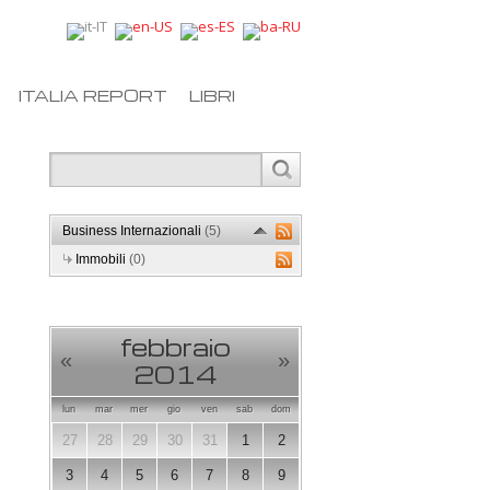
ITALIA REPORT
LIBRI
Business Internazionali
(5)
Immobili
(0)
febbraio
«
»
2014
lun
mar
mer
gio
ven
sab
dom
27
28
29
30
31
1
2
3
4
5
6
7
8
9