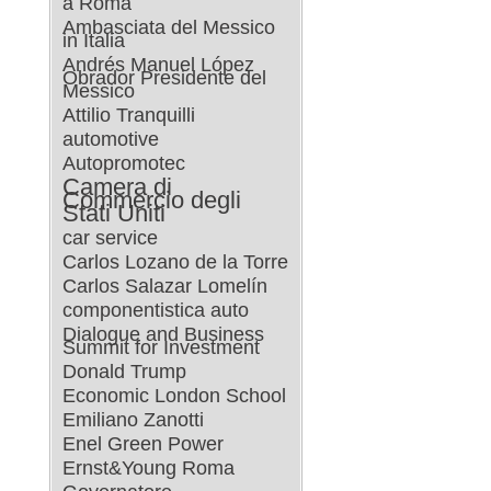
a Roma
Ambasciata del Messico
in Italia
Andrés Manuel López
Obrador Presidente del
Messico
Attilio Tranquilli
automotive
Autopromotec
Camera di
Commercio degli
Stati Uniti
car service
Carlos Lozano de la Torre
Carlos Salazar Lomelín
componentistica auto
Dialogue and Business
Summit for Investment
Donald Trump
Economic London School
Emiliano Zanotti
Enel Green Power
Ernst&Young Roma