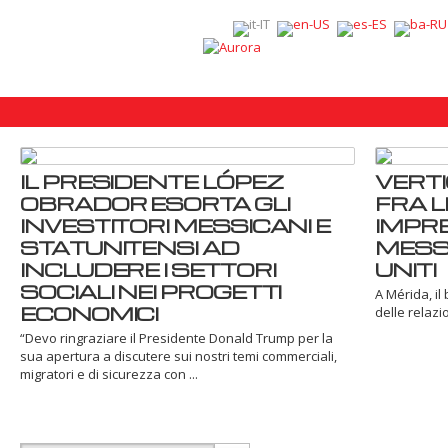
IL PRESIDENTE LÓPEZ
VERTI
OBRADOR ESORTA GLI
FRA L
INVESTITORI MESSICANI E
IMPRE
STATUNITENSI AD
MESSI
INCLUDERE I SETTORI
UNITI
SOCIALI NEI PROGETTI
A Mérida, il
ECONOMICI
delle relazi
“Devo ringraziare il Presidente Donald Trump per la
sua apertura a discutere sui nostri temi commerciali,
migratori e di sicurezza con ...