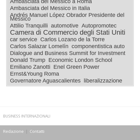
Ambasciata del Messico a Roma
Ambasciata del Messico in Italia
Andrés Manuel López Obrador Presidente del
Messico
Attilio Tranquilli
automotive
Autopromotec
Camera di Commercio degli Stati Uniti
car service
Carlos Lozano de la Torre
Carlos Salazar Lomelín
componentistica auto
Dialogue and Business Summit for Investment
Donald Trump
Economic London School
Emiliano Zanotti
Enel Green Power
Ernst&Young Roma
Governatore Aguascalientes
liberalizzazione
BUSINESS INTERNAZIONALI
Redazione
|
Contatti