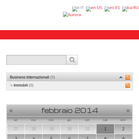
Business Internazionali
(5)
Immobili
(0)
febbraio 2014
«
»
lun
mar
mer
gio
ven
sab
dom
27
28
29
30
31
1
2
3
4
5
6
7
8
9