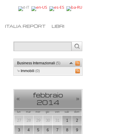
ITALIA REPORT
LIBRI
Business Internazionali
(5)
Immobili
(0)
febbraio
«
»
2014
lun
mar
mer
gio
ven
sab
dom
27
28
29
30
31
1
2
3
4
5
6
7
8
9