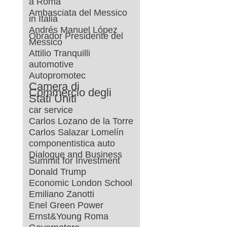
a Roma
Ambasciata del Messico
in Italia
Andrés Manuel López
Obrador Presidente del
Messico
Attilio Tranquilli
automotive
Autopromotec
Camera di
Commercio degli
Stati Uniti
car service
Carlos Lozano de la Torre
Carlos Salazar Lomelín
componentistica auto
Dialogue and Business
Summit for Investment
Donald Trump
Economic London School
Emiliano Zanotti
Enel Green Power
Ernst&Young Roma