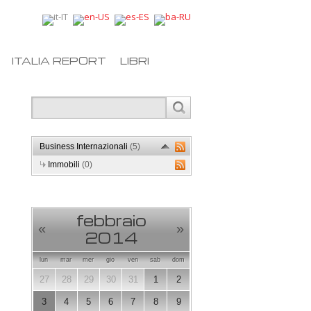
ITALIA REPORT
LIBRI
Business Internazionali
(5)
Immobili
(0)
febbraio
«
»
2014
lun
mar
mer
gio
ven
sab
dom
27
28
29
30
31
1
2
3
4
5
6
7
8
9