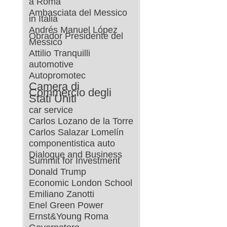
a Roma
Ambasciata del Messico
in Italia
Andrés Manuel López
Obrador Presidente del
Messico
Attilio Tranquilli
automotive
Autopromotec
Camera di
Commercio degli
Stati Uniti
car service
Carlos Lozano de la Torre
Carlos Salazar Lomelín
componentistica auto
Dialogue and Business
Summit for Investment
Donald Trump
Economic London School
Emiliano Zanotti
Enel Green Power
Ernst&Young Roma