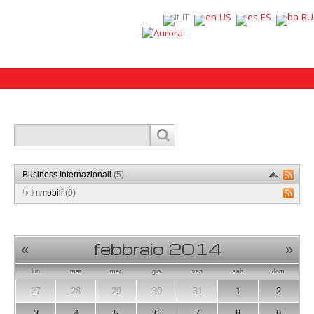
Business Internazionali
(5)
Immobili
(0)
febbraio 2014
«
»
lun
mar
mer
gio
ven
sab
dom
27
28
29
30
31
1
2
3
4
5
6
7
8
9