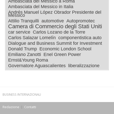
Ambasciata del Messico a Roma
Ambasciata del Messico in Italia
Andrés Manuel López Obrador Presidente del
Messico
Attilio Tranquilli
automotive
Autopromotec
Camera di Commercio degli Stati Uniti
car service
Carlos Lozano de la Torre
Carlos Salazar Lomelín
componentistica auto
Dialogue and Business Summit for Investment
Donald Trump
Economic London School
Emiliano Zanotti
Enel Green Power
Ernst&Young Roma
Governatore Aguascalientes
liberalizzazione
BUSINESS INTERNAZIONALI
Redazione
|
Contatti