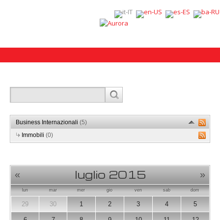
Business Internazionali
(5)
Immobili
(0)
luglio 2015
«
»
lun
mar
mer
gio
ven
sab
dom
29
30
1
2
3
4
5
6
7
8
9
10
11
12