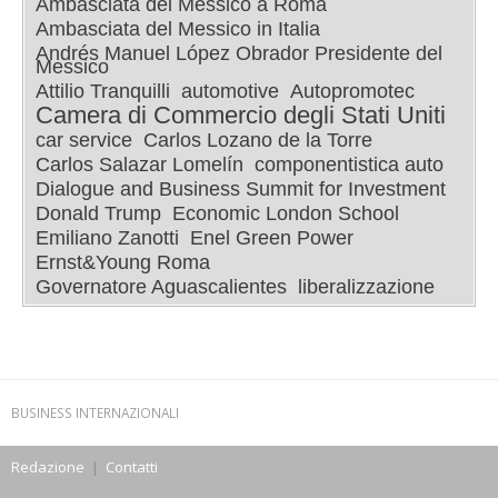
Ambasciata del Messico a Roma
Ambasciata del Messico in Italia
Andrés Manuel López Obrador Presidente del
Messico
Attilio Tranquilli
automotive
Autopromotec
Camera di Commercio degli Stati Uniti
car service
Carlos Lozano de la Torre
Carlos Salazar Lomelín
componentistica auto
Dialogue and Business Summit for Investment
Donald Trump
Economic London School
Emiliano Zanotti
Enel Green Power
Ernst&Young Roma
Governatore Aguascalientes
liberalizzazione
BUSINESS INTERNAZIONALI
Redazione
|
Contatti