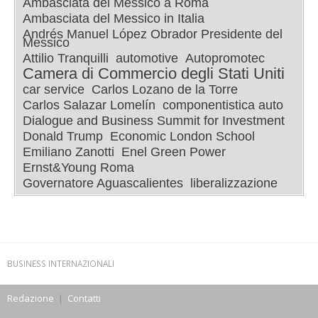
Ambasciata del Messico a Roma
Ambasciata del Messico in Italia
Andrés Manuel López Obrador Presidente del
Messico
Attilio Tranquilli
automotive
Autopromotec
Camera di Commercio degli Stati Uniti
car service
Carlos Lozano de la Torre
Carlos Salazar Lomelín
componentistica auto
Dialogue and Business Summit for Investment
Donald Trump
Economic London School
Emiliano Zanotti
Enel Green Power
Ernst&Young Roma
Governatore Aguascalientes
liberalizzazione
BUSINESS INTERNAZIONALI
Redazione
|
Contatti