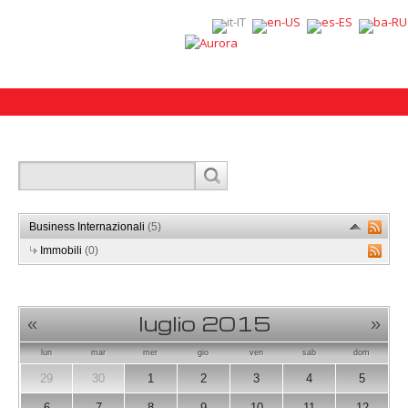
Business Internazionali
(5)
Immobili
(0)
luglio 2015
«
»
lun
mar
mer
gio
ven
sab
dom
29
30
1
2
3
4
5
6
7
8
9
10
11
12