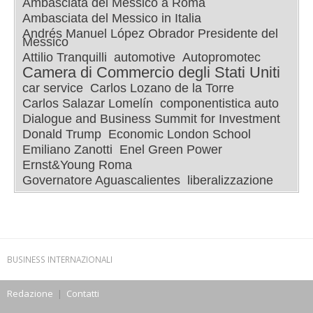
Ambasciata del Messico a Roma
Ambasciata del Messico in Italia
Andrés Manuel López Obrador Presidente del
Messico
Attilio Tranquilli
automotive
Autopromotec
Camera di Commercio degli Stati Uniti
car service
Carlos Lozano de la Torre
Carlos Salazar Lomelín
componentistica auto
Dialogue and Business Summit for Investment
Donald Trump
Economic London School
Emiliano Zanotti
Enel Green Power
Ernst&Young Roma
Governatore Aguascalientes
liberalizzazione
BUSINESS INTERNAZIONALI
Redazione
|
Contatti