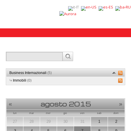
Business Internazionali
(5)
Immobili
(0)
agosto 2015
«
»
lun
mar
mer
gio
ven
sab
dom
27
28
29
30
31
1
2
3
4
5
6
7
8
9