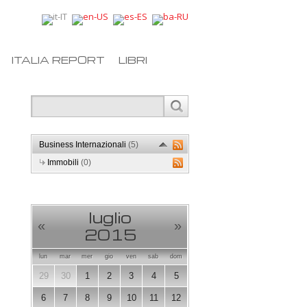
ITALIA REPORT
LIBRI
Business Internazionali
(5)
Immobili
(0)
luglio
«
»
2015
lun
mar
mer
gio
ven
sab
dom
29
30
1
2
3
4
5
6
7
8
9
10
11
12