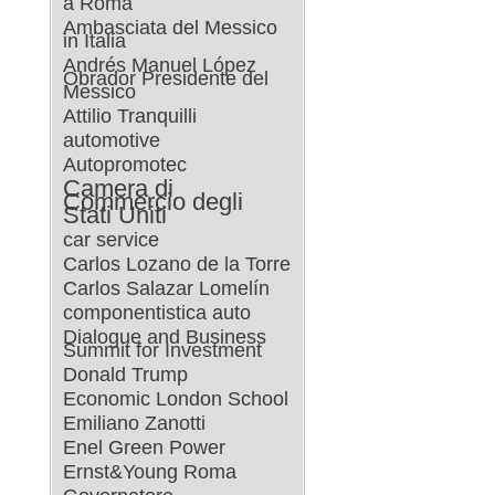
a Roma
Ambasciata del Messico
in Italia
Andrés Manuel López
Obrador Presidente del
Messico
Attilio Tranquilli
automotive
Autopromotec
Camera di
Commercio degli
Stati Uniti
car service
Carlos Lozano de la Torre
Carlos Salazar Lomelín
componentistica auto
Dialogue and Business
Summit for Investment
Donald Trump
Economic London School
Emiliano Zanotti
Enel Green Power
Ernst&Young Roma