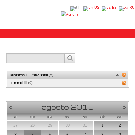
Business Internazionali
(5)
Immobili
(0)
agosto 2015
«
»
lun
mar
mer
gio
ven
sab
dom
27
28
29
30
31
1
2
3
4
5
6
7
8
9