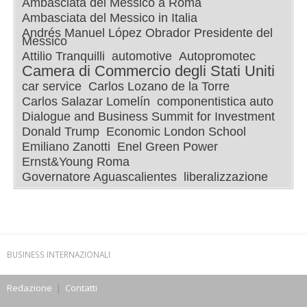
Ambasciata del Messico a Roma
Ambasciata del Messico in Italia
Andrés Manuel López Obrador Presidente del
Messico
Attilio Tranquilli
automotive
Autopromotec
Camera di Commercio degli Stati Uniti
car service
Carlos Lozano de la Torre
Carlos Salazar Lomelín
componentistica auto
Dialogue and Business Summit for Investment
Donald Trump
Economic London School
Emiliano Zanotti
Enel Green Power
Ernst&Young Roma
Governatore Aguascalientes
liberalizzazione
BUSINESS INTERNAZIONALI
Redazione
|
Contatti