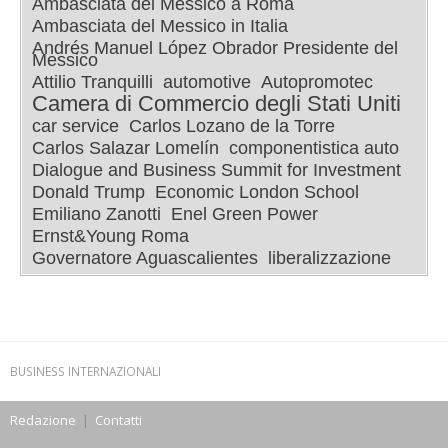
Ambasciata del Messico a Roma
Ambasciata del Messico in Italia
Andrés Manuel López Obrador Presidente del
Messico
Attilio Tranquilli
automotive
Autopromotec
Camera di Commercio degli Stati Uniti
car service
Carlos Lozano de la Torre
Carlos Salazar Lomelín
componentistica auto
Dialogue and Business Summit for Investment
Donald Trump
Economic London School
Emiliano Zanotti
Enel Green Power
Ernst&Young Roma
Governatore Aguascalientes
liberalizzazione
BUSINESS INTERNAZIONALI
Redazione
|
Contatti