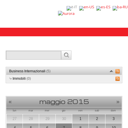
Business Internazionali
(5)
Immobili
(0)
maggio 2015
«
»
lun
mar
mer
gio
ven
sab
dom
27
28
29
30
1
2
3
4
5
6
7
8
9
10