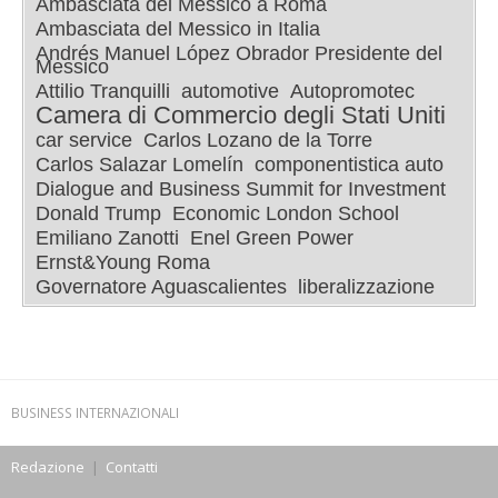
Ambasciata del Messico a Roma
Ambasciata del Messico in Italia
Andrés Manuel López Obrador Presidente del
Messico
Attilio Tranquilli
automotive
Autopromotec
Camera di Commercio degli Stati Uniti
car service
Carlos Lozano de la Torre
Carlos Salazar Lomelín
componentistica auto
Dialogue and Business Summit for Investment
Donald Trump
Economic London School
Emiliano Zanotti
Enel Green Power
Ernst&Young Roma
Governatore Aguascalientes
liberalizzazione
BUSINESS INTERNAZIONALI
Redazione
|
Contatti