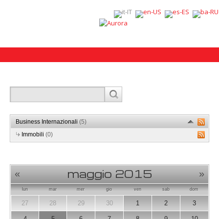
Business Internazionali
(5)
Immobili
(0)
maggio 2015
«
»
lun
mar
mer
gio
ven
sab
dom
27
28
29
30
1
2
3
4
5
6
7
8
9
10