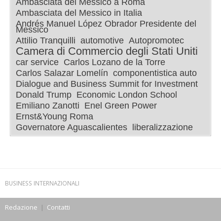
Ambasciata del Messico a Roma
Ambasciata del Messico in Italia
Andrés Manuel López Obrador Presidente del
Messico
Attilio Tranquilli
automotive
Autopromotec
Camera di Commercio degli Stati Uniti
car service
Carlos Lozano de la Torre
Carlos Salazar Lomelín
componentistica auto
Dialogue and Business Summit for Investment
Donald Trump
Economic London School
Emiliano Zanotti
Enel Green Power
Ernst&Young Roma
Governatore Aguascalientes
liberalizzazione
BUSINESS INTERNAZIONALI
Redazione
|
Contatti