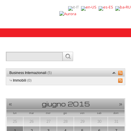
Business Internazionali
(5)
Immobili
(0)
giugno 2015
«
»
lun
mar
mer
gio
ven
sab
dom
25
26
27
28
29
30
31
1
2
3
4
5
6
7