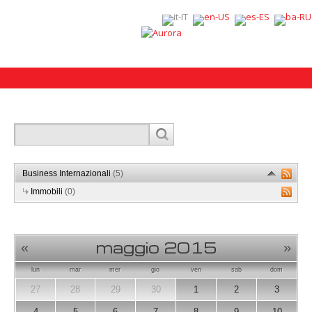
Business Internazionali
(5)
Immobili
(0)
maggio 2015
«
»
lun
mar
mer
gio
ven
sab
dom
27
28
29
30
1
2
3
4
5
6
7
8
9
10