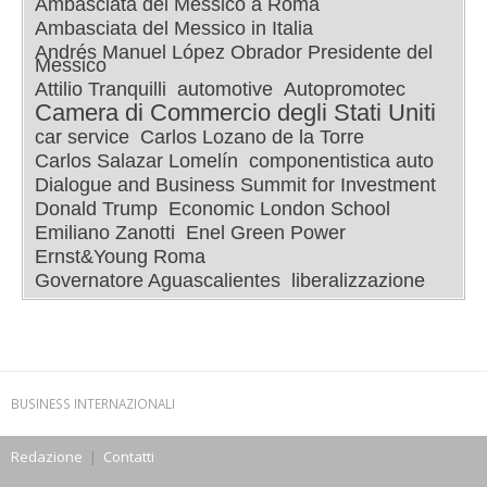
Ambasciata del Messico a Roma
Ambasciata del Messico in Italia
Andrés Manuel López Obrador Presidente del
Messico
Attilio Tranquilli
automotive
Autopromotec
Camera di Commercio degli Stati Uniti
car service
Carlos Lozano de la Torre
Carlos Salazar Lomelín
componentistica auto
Dialogue and Business Summit for Investment
Donald Trump
Economic London School
Emiliano Zanotti
Enel Green Power
Ernst&Young Roma
Governatore Aguascalientes
liberalizzazione
BUSINESS INTERNAZIONALI
Redazione
|
Contatti