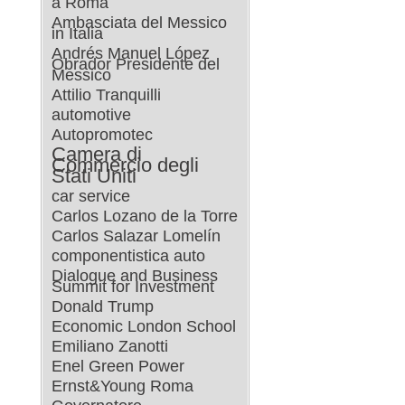
a Roma
Ambasciata del Messico
in Italia
Andrés Manuel López
Obrador Presidente del
Messico
Attilio Tranquilli
automotive
Autopromotec
Camera di
Commercio degli
Stati Uniti
car service
Carlos Lozano de la Torre
Carlos Salazar Lomelín
componentistica auto
Dialogue and Business
Summit for Investment
Donald Trump
Economic London School
Emiliano Zanotti
Enel Green Power
Ernst&Young Roma