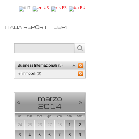
ITALIA REPORT
LIBRI
Business Internazionali
(5)
Immobili
(0)
marzo
«
»
2014
lun
mar
mer
gio
ven
sab
dom
24
25
26
27
28
1
2
3
4
5
6
7
8
9