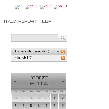
ITALIA REPORT
LIBRI
Business Internazionali
(5)
Immobili
(0)
marzo
«
»
2014
lun
mar
mer
gio
ven
sab
dom
24
25
26
27
28
1
2
3
4
5
6
7
8
9