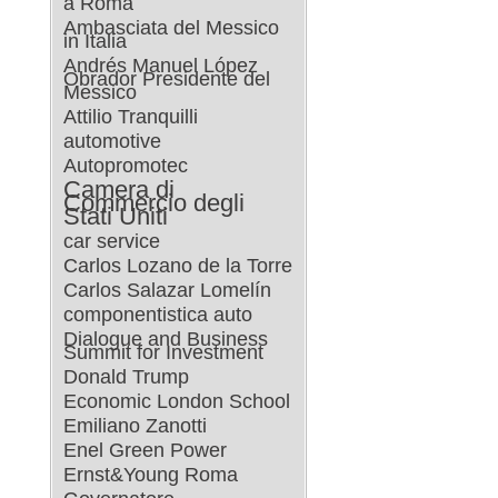
a Roma
Ambasciata del Messico
in Italia
Andrés Manuel López
Obrador Presidente del
Messico
Attilio Tranquilli
automotive
Autopromotec
Camera di
Commercio degli
Stati Uniti
car service
Carlos Lozano de la Torre
Carlos Salazar Lomelín
componentistica auto
Dialogue and Business
Summit for Investment
Donald Trump
Economic London School
Emiliano Zanotti
Enel Green Power
Ernst&Young Roma