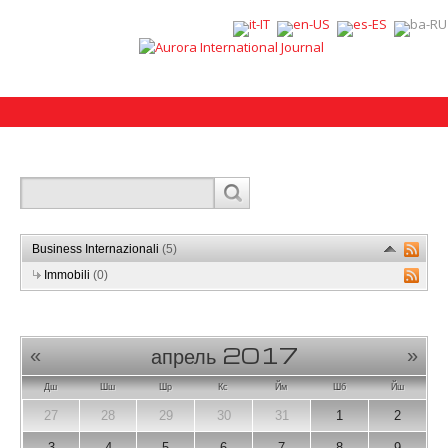
Business Internazionali
(5)
Immobili
(0)
апрель 2017
«
»
Дш
Шш
Шр
Кс
Йм
Шб
Йш
27
28
29
30
31
1
2
3
4
5
6
7
8
9