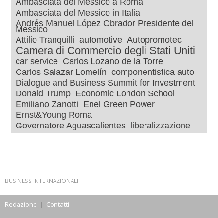
Ambasciata del Messico a Roma
Ambasciata del Messico in Italia
Andrés Manuel López Obrador Presidente del
Messico
Attilio Tranquilli
automotive
Autopromotec
Camera di Commercio degli Stati Uniti
car service
Carlos Lozano de la Torre
Carlos Salazar Lomelín
componentistica auto
Dialogue and Business Summit for Investment
Donald Trump
Economic London School
Emiliano Zanotti
Enel Green Power
Ernst&Young Roma
Governatore Aguascalientes
liberalizzazione
BUSINESS INTERNAZIONALI
Redazione
|
Contatti