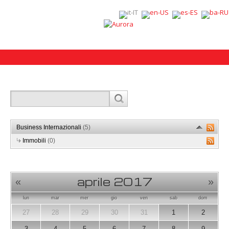
Business Internazionali
(5)
Immobili
(0)
aprile 2017
«
»
lun
mar
mer
gio
ven
sab
dom
27
28
29
30
31
1
2
3
4
5
6
7
8
9