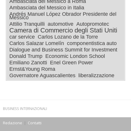
Ambasciata del Messico a Roma
Ambasciata del Messico in Italia
Andrés Manuel López Obrador Presidente del
Messico
Attilio Tranquilli
automotive
Autopromotec
Camera di Commercio degli Stati Uniti
car service
Carlos Lozano de la Torre
Carlos Salazar Lomelín
componentistica auto
Dialogue and Business Summit for Investment
Donald Trump
Economic London School
Emiliano Zanotti
Enel Green Power
Ernst&Young Roma
Governatore Aguascalientes
liberalizzazione
BUSINESS INTERNAZIONALI
Redazione
|
Contatti