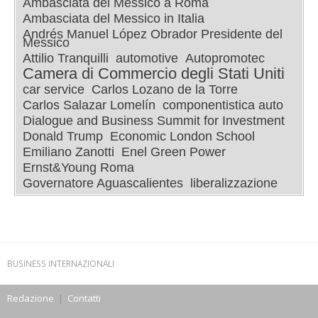
Ambasciata del Messico a Roma
Ambasciata del Messico in Italia
Andrés Manuel López Obrador Presidente del
Messico
Attilio Tranquilli
automotive
Autopromotec
Camera di Commercio degli Stati Uniti
car service
Carlos Lozano de la Torre
Carlos Salazar Lomelín
componentistica auto
Dialogue and Business Summit for Investment
Donald Trump
Economic London School
Emiliano Zanotti
Enel Green Power
Ernst&Young Roma
Governatore Aguascalientes
liberalizzazione
BUSINESS INTERNAZIONALI
Redazione
|
Contatti