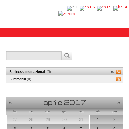
Business Internazionali
(5)
Immobili
(0)
aprile 2017
«
»
lun
mar
mer
gio
ven
sab
dom
27
28
29
30
31
1
2
3
4
5
6
7
8
9