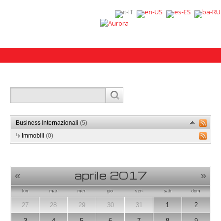
Business Internazionali
(5)
Immobili
(0)
aprile 2017
«
»
lun
mar
mer
gio
ven
sab
dom
27
28
29
30
31
1
2
3
4
5
6
7
8
9