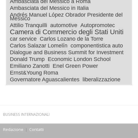
Ambasciata del Messico a Roma
Ambasciata del Messico in Italia
Andrés Manuel López Obrador Presidente del
Messico
Attilio Tranquilli
automotive
Autopromotec
Camera di Commercio degli Stati Uniti
car service
Carlos Lozano de la Torre
Carlos Salazar Lomelín
componentistica auto
Dialogue and Business Summit for Investment
Donald Trump
Economic London School
Emiliano Zanotti
Enel Green Power
Ernst&Young Roma
Governatore Aguascalientes
liberalizzazione
BUSINESS INTERNAZIONALI
Redazione
|
Contatti