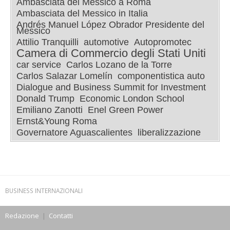
Ambasciata del Messico a Roma
Ambasciata del Messico in Italia
Andrés Manuel López Obrador Presidente del
Messico
Attilio Tranquilli
automotive
Autopromotec
Camera di Commercio degli Stati Uniti
car service
Carlos Lozano de la Torre
Carlos Salazar Lomelín
componentistica auto
Dialogue and Business Summit for Investment
Donald Trump
Economic London School
Emiliano Zanotti
Enel Green Power
Ernst&Young Roma
Governatore Aguascalientes
liberalizzazione
BUSINESS INTERNAZIONALI
Redazione
|
Contatti