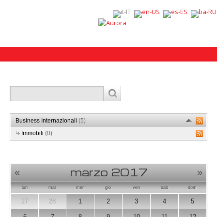
Business Internazionali
(5)
Immobili
(0)
marzo 2017
«
»
lun
mar
mer
gio
ven
sab
dom
27
28
1
2
3
4
5
6
7
8
9
10
11
12