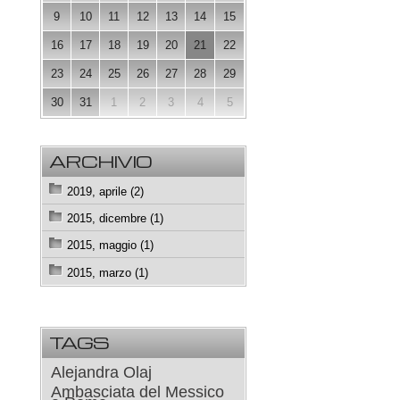
9
10
11
12
13
14
15
16
17
18
19
20
21
22
23
24
25
26
27
28
29
30
31
1
2
3
4
5
ARCHIVIO
2019, aprile (2)
2015, dicembre (1)
2015, maggio (1)
2015, marzo (1)
TAGS
Alejandra Olaj
Ambasciata del Messico