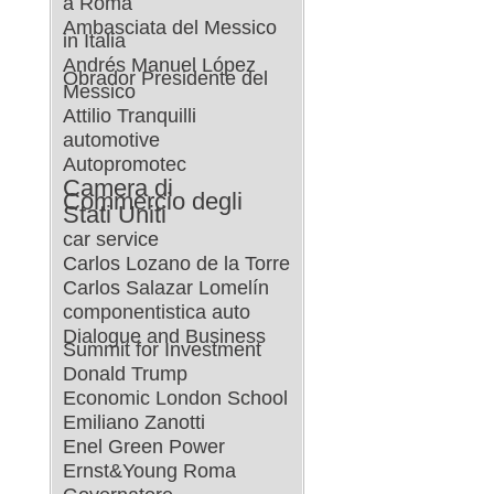
a Roma
Ambasciata del Messico
in Italia
Andrés Manuel López
Obrador Presidente del
Messico
Attilio Tranquilli
automotive
Autopromotec
Camera di
Commercio degli
Stati Uniti
car service
Carlos Lozano de la Torre
Carlos Salazar Lomelín
componentistica auto
Dialogue and Business
Summit for Investment
Donald Trump
Economic London School
Emiliano Zanotti
Enel Green Power
Ernst&Young Roma