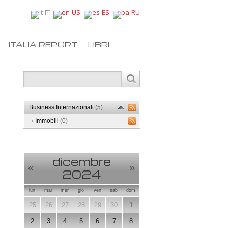
ITALIA REPORT
LIBRI
Business Internazionali
(5)
Immobili
(0)
dicembre
«
»
2024
lun
mar
mer
gio
ven
sab
dom
25
26
27
28
29
30
1
2
3
4
5
6
7
8