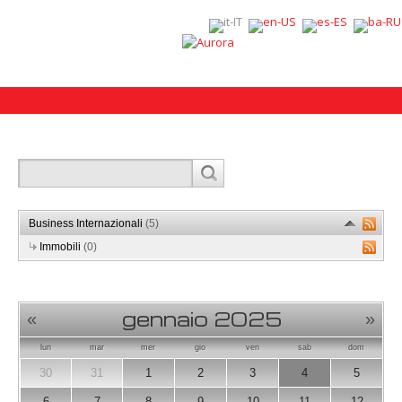
Business Internazionali
(5)
Immobili
(0)
gennaio 2025
«
»
lun
mar
mer
gio
ven
sab
dom
30
31
1
2
3
4
5
6
7
8
9
10
11
12