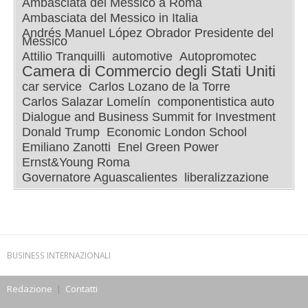
Ambasciata del Messico a Roma
Ambasciata del Messico in Italia
Andrés Manuel López Obrador Presidente del
Messico
Attilio Tranquilli
automotive
Autopromotec
Camera di Commercio degli Stati Uniti
car service
Carlos Lozano de la Torre
Carlos Salazar Lomelín
componentistica auto
Dialogue and Business Summit for Investment
Donald Trump
Economic London School
Emiliano Zanotti
Enel Green Power
Ernst&Young Roma
Governatore Aguascalientes
liberalizzazione
BUSINESS INTERNAZIONALI
Redazione
|
Contatti