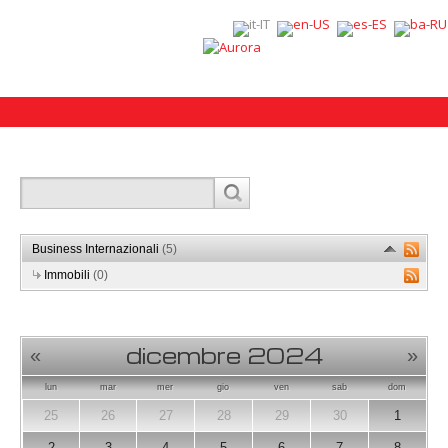
Business Internazionali
(5)
Immobili
(0)
dicembre 2024
«
»
lun
mar
mer
gio
ven
sab
dom
25
26
27
28
29
30
1
2
3
4
5
6
7
8