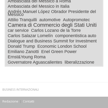
Ambasciata del Messico a Roma
Ambasciata del Messico in Italia
Andrés Manuel López Obrador Presidente del
Messico
Attilio Tranquilli
automotive
Autopromotec
Camera di Commercio degli Stati Uniti
car service
Carlos Lozano de la Torre
Carlos Salazar Lomelín
componentistica auto
Dialogue and Business Summit for Investment
Donald Trump
Economic London School
Emiliano Zanotti
Enel Green Power
Ernst&Young Roma
Governatore Aguascalientes
liberalizzazione
BUSINESS INTERNAZIONALI
Redazione
|
Contatti