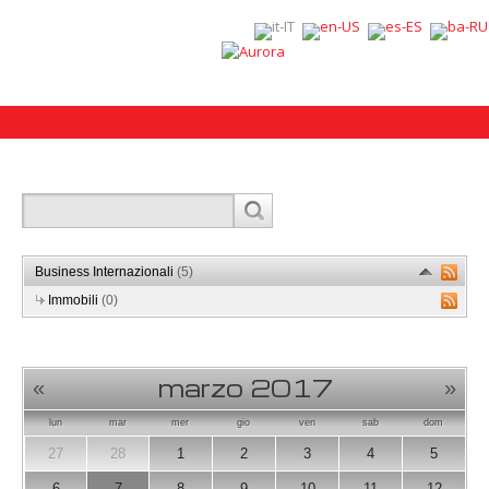
Business Internazionali
(5)
Immobili
(0)
marzo 2017
«
»
lun
mar
mer
gio
ven
sab
dom
27
28
1
2
3
4
5
6
7
8
9
10
11
12