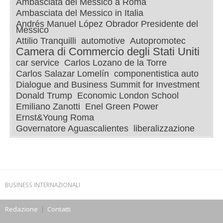
Ambasciata del Messico a Roma
Ambasciata del Messico in Italia
Andrés Manuel López Obrador Presidente del
Messico
Attilio Tranquilli
automotive
Autopromotec
Camera di Commercio degli Stati Uniti
car service
Carlos Lozano de la Torre
Carlos Salazar Lomelín
componentistica auto
Dialogue and Business Summit for Investment
Donald Trump
Economic London School
Emiliano Zanotti
Enel Green Power
Ernst&Young Roma
Governatore Aguascalientes
liberalizzazione
BUSINESS INTERNAZIONALI
Redazione
|
Contatti