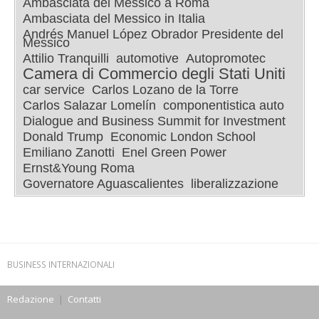
Ambasciata del Messico a Roma
Ambasciata del Messico in Italia
Andrés Manuel López Obrador Presidente del
Messico
Attilio Tranquilli
automotive
Autopromotec
Camera di Commercio degli Stati Uniti
car service
Carlos Lozano de la Torre
Carlos Salazar Lomelín
componentistica auto
Dialogue and Business Summit for Investment
Donald Trump
Economic London School
Emiliano Zanotti
Enel Green Power
Ernst&Young Roma
Governatore Aguascalientes
liberalizzazione
BUSINESS INTERNAZIONALI
Redazione
|
Contatti