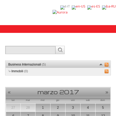
Business Internazionali
(5)
Immobili
(0)
marzo 2017
«
»
lun
mar
mer
gio
ven
sab
dom
27
28
1
2
3
4
5
6
7
8
9
10
11
12