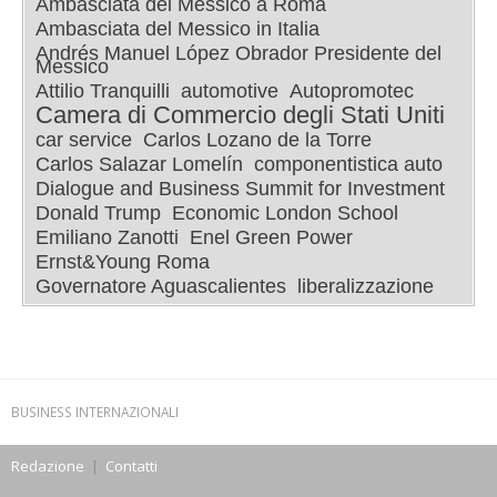
Ambasciata del Messico a Roma
Ambasciata del Messico in Italia
Andrés Manuel López Obrador Presidente del
Messico
Attilio Tranquilli
automotive
Autopromotec
Camera di Commercio degli Stati Uniti
car service
Carlos Lozano de la Torre
Carlos Salazar Lomelín
componentistica auto
Dialogue and Business Summit for Investment
Donald Trump
Economic London School
Emiliano Zanotti
Enel Green Power
Ernst&Young Roma
Governatore Aguascalientes
liberalizzazione
BUSINESS INTERNAZIONALI
Redazione
|
Contatti