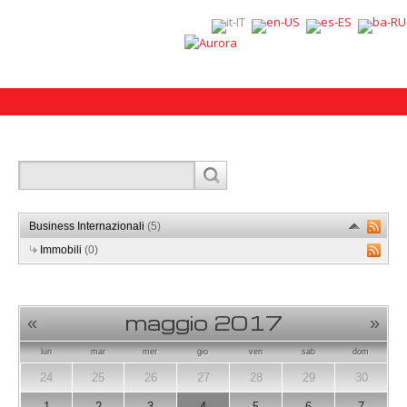
Business Internazionali
(5)
Immobili
(0)
maggio 2017
«
»
lun
mar
mer
gio
ven
sab
dom
24
25
26
27
28
29
30
1
2
3
4
5
6
7