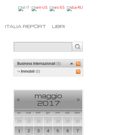
ITALIA REPORT
LIBRI
Business Internazionali
(5)
Immobili
(0)
maggio
«
»
2017
lun
mar
mer
gio
ven
sab
dom
24
25
26
27
28
29
30
1
2
3
4
5
6
7