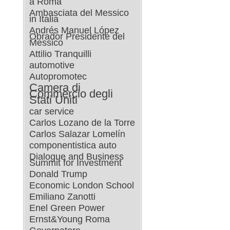
a Roma
Ambasciata del Messico
in Italia
Andrés Manuel López
Obrador Presidente del
Messico
Attilio Tranquilli
automotive
Autopromotec
Camera di
Commercio degli
Stati Uniti
car service
Carlos Lozano de la Torre
Carlos Salazar Lomelín
componentistica auto
Dialogue and Business
Summit for Investment
Donald Trump
Economic London School
Emiliano Zanotti
Enel Green Power
Ernst&Young Roma