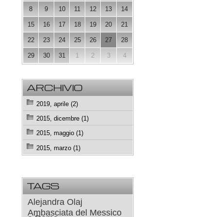
8
9
10
11
12
13
14
15
16
17
18
19
20
21
22
23
24
25
26
27
28
29
30
31
1
2
3
4
ARCHIVIO
2019, aprile (2)
2015, dicembre (1)
2015, maggio (1)
2015, marzo (1)
TAGS
Alejandra Olaj
Ambasciata del Messico