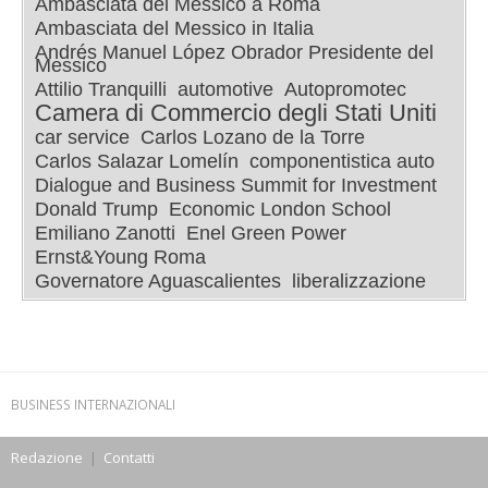
Ambasciata del Messico a Roma
Ambasciata del Messico in Italia
Andrés Manuel López Obrador Presidente del
Messico
Attilio Tranquilli
automotive
Autopromotec
Camera di Commercio degli Stati Uniti
car service
Carlos Lozano de la Torre
Carlos Salazar Lomelín
componentistica auto
Dialogue and Business Summit for Investment
Donald Trump
Economic London School
Emiliano Zanotti
Enel Green Power
Ernst&Young Roma
Governatore Aguascalientes
liberalizzazione
BUSINESS INTERNAZIONALI
Redazione
|
Contatti