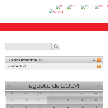
Business Internazionali
(5)
Immobili
(0)
agosto de 2024
«
»
lu.
ma.
mi.
ju.
vi.
sá.
do.
29
30
31
1
2
3
4
5
6
7
8
9
10
11