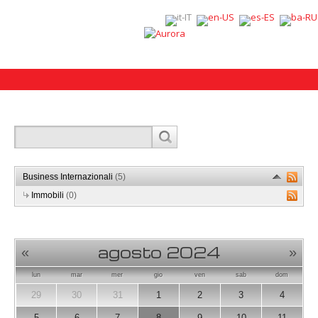
Business Internazionali
(5)
Immobili
(0)
agosto 2024
«
»
lun
mar
mer
gio
ven
sab
dom
29
30
31
1
2
3
4
5
6
7
8
9
10
11