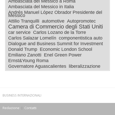
Ambasciata del Messico a Roma
Ambasciata del Messico in Italia
Andrés Manuel López Obrador Presidente del
Messico
Attilio Tranquilli
automotive
Autopromotec
Camera di Commercio degli Stati Uniti
car service
Carlos Lozano de la Torre
Carlos Salazar Lomelín
componentistica auto
Dialogue and Business Summit for Investment
Donald Trump
Economic London School
Emiliano Zanotti
Enel Green Power
Ernst&Young Roma
Governatore Aguascalientes
liberalizzazione
BUSINESS INTERNAZIONALI
Redazione
|
Contatti