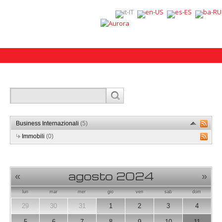
Business Internazionali
(5)
Immobili
(0)
agosto 2024
«
»
lun
mar
mer
gio
ven
sab
dom
29
30
31
1
2
3
4
5
6
7
8
9
10
11