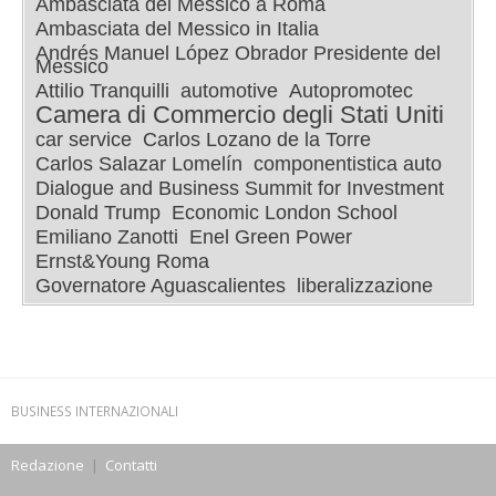
Ambasciata del Messico a Roma
Ambasciata del Messico in Italia
Andrés Manuel López Obrador Presidente del
Messico
Attilio Tranquilli
automotive
Autopromotec
Camera di Commercio degli Stati Uniti
car service
Carlos Lozano de la Torre
Carlos Salazar Lomelín
componentistica auto
Dialogue and Business Summit for Investment
Donald Trump
Economic London School
Emiliano Zanotti
Enel Green Power
Ernst&Young Roma
Governatore Aguascalientes
liberalizzazione
BUSINESS INTERNAZIONALI
Redazione
|
Contatti