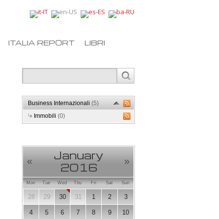
ITALIA REPORT
LIBRI
Business Internazionali
(5)
Immobili
(0)
January
«
»
2016
Mon
Tue
Wed
Thu
Fri
Sat
Sun
28
29
30
31
1
2
3
4
5
6
7
8
9
10