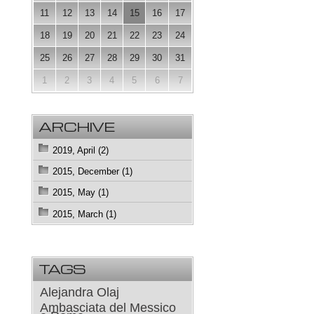
11
12
13
14
15
16
17
18
19
20
21
22
23
24
25
26
27
28
29
30
31
1
2
3
4
5
6
7
ARCHIVE
2019, April (2)
2015, December (1)
2015, May (1)
2015, March (1)
TAGS
Alejandra Olaj
Ambasciata del Messico