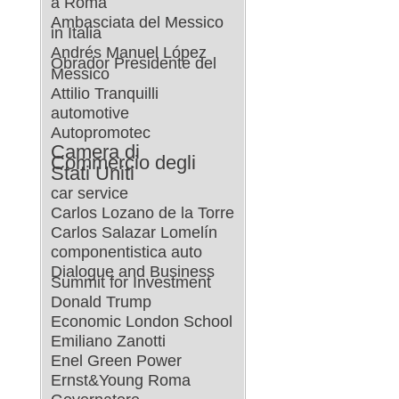
a Roma
Ambasciata del Messico
in Italia
Andrés Manuel López
Obrador Presidente del
Messico
Attilio Tranquilli
automotive
Autopromotec
Camera di
Commercio degli
Stati Uniti
car service
Carlos Lozano de la Torre
Carlos Salazar Lomelín
componentistica auto
Dialogue and Business
Summit for Investment
Donald Trump
Economic London School
Emiliano Zanotti
Enel Green Power
Ernst&Young Roma