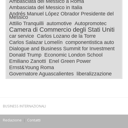
Ambasciata del Messico a Roma
Ambasciata del Messico in Italia
Andrés Manuel López Obrador Presidente del
Messico
Attilio Tranquilli
automotive
Autopromotec
Camera di Commercio degli Stati Uniti
car service
Carlos Lozano de la Torre
Carlos Salazar Lomelín
componentistica auto
Dialogue and Business Summit for Investment
Donald Trump
Economic London School
Emiliano Zanotti
Enel Green Power
Ernst&Young Roma
Governatore Aguascalientes
liberalizzazione
BUSINESS INTERNAZIONALI
Redazione
|
Contatti