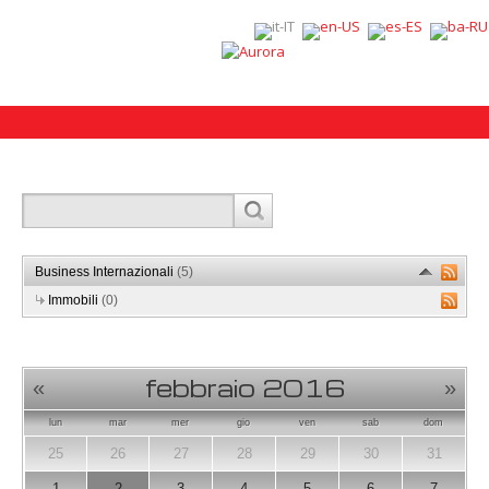
Business Internazionali
(5)
Immobili
(0)
febbraio 2016
«
»
lun
mar
mer
gio
ven
sab
dom
25
26
27
28
29
30
31
1
2
3
4
5
6
7