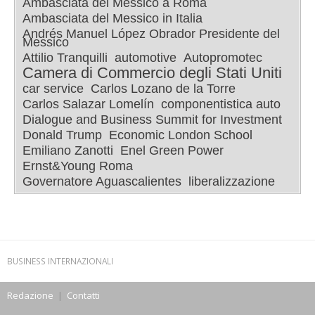
Ambasciata del Messico a Roma
Ambasciata del Messico in Italia
Andrés Manuel López Obrador Presidente del
Messico
Attilio Tranquilli
automotive
Autopromotec
Camera di Commercio degli Stati Uniti
car service
Carlos Lozano de la Torre
Carlos Salazar Lomelín
componentistica auto
Dialogue and Business Summit for Investment
Donald Trump
Economic London School
Emiliano Zanotti
Enel Green Power
Ernst&Young Roma
Governatore Aguascalientes
liberalizzazione
BUSINESS INTERNAZIONALI
Redazione
|
Contatti