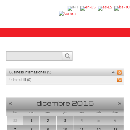
Business Internazionali
(5)
Immobili
(0)
dicembre 2015
«
»
lun
mar
mer
gio
ven
sab
dom
30
1
2
3
4
5
6
7
8
9
10
11
12
13